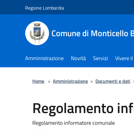
Salta al contenuto principale
Regione Lombardia
Comune di Monticello 
Amministrazione
Novità
Servizi
Vivere 
Home
>
Amministrazione
>
Documenti e dati
Regolamento in
Regolamento informatore comunale