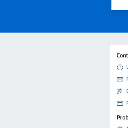
Cont
Prob