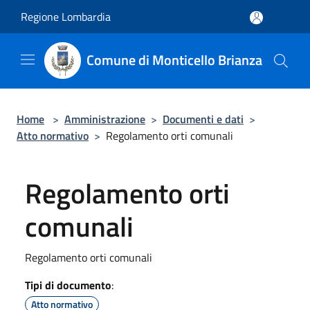
Salta al contenuto principale
Regione Lombardia
Comune di Monticello Brianza
Home
>
Amministrazione
>
Documenti e dati
>
Atto normativo
>
Regolamento orti comunali
Regolamento orti
comunali
Regolamento orti comunali
Tipi di documento
:
Atto normativo