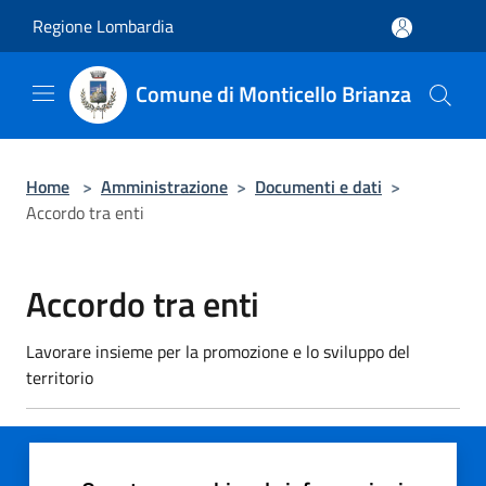
Salta al contenuto principale
Regione Lombardia
Comune di Monticello Brianza
Home
>
Amministrazione
>
Documenti e dati
>
Accordo tra enti
Accordo tra enti
Lavorare insieme per la promozione e lo sviluppo del
territorio