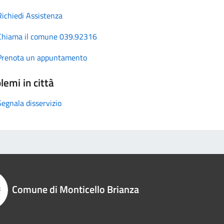
Richiedi Assistenza
Chiama il comune 039.92316
Prenota un appuntamento
lemi in città
Segnala disservizio
Comune di Monticello Brianza